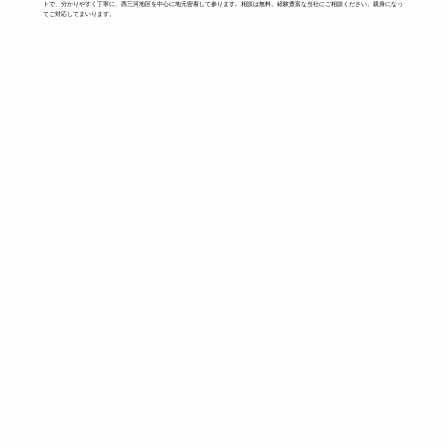
トで、分かりやすく丁寧に、西三河地区を中心に地元密着して参ります。相談は無料。経験豊富な当社にご相談ください。親身になっ
てご対応してまいります。