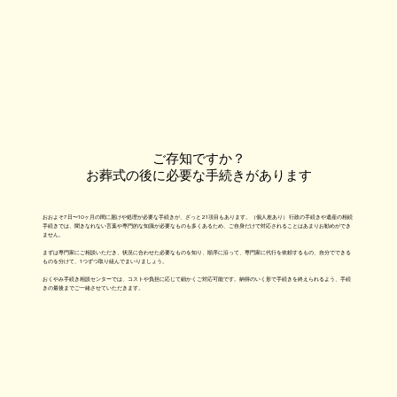
ご存知ですか？
お葬式の後に必要な手続きがあります
おおよそ7日〜10ヶ月の間に届けや処理が必要な手続きが、ざっと21項目もあります。（個人差あり） 行政の手続きや遺産の相続
手続きでは、聞きなれない言葉や専門的な知識が必要なものも多くあるため、ご自身だけで対応されることはあまりお勧めができ
ません。
まずは専門家にご相談いただき、状況に合わせた必要なものを知り、順序に沿って、専門家に代行を依頼するもの、自分でできる
ものを分けて、1つずつ取り組んでまいりましょう。
おくやみ手続き相談センターでは、コストや負担に応じて細かくご対応可能です。納得のいく形で手続きを終えられるよう、手続
きの最後までご一緒させていただきます。