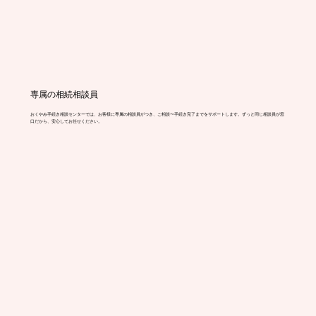
専属の相続相談員
おくやみ手続き相談センターでは、お客様に専属の相談員がつき、ご相談〜手続き完了までをサポートします。ずっと同じ相談員が窓
口だから、安心してお任せください。