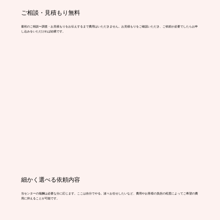
ご相談・見積もり無料
最初のご相談〜調査・お見積もりをお伝えするまで費用はいただきません。お見積もりをご確認いただき、ご依頼が必要でしたらお申
し込みをいただければ結構です。
細かく選べる依頼内容
当センターの報酬は必要な分に応じます。ここは自分でやる。諸々お任せしたいなど、費用やお客様の負担の程度によってご希望の費
用に抑えることが可能です。