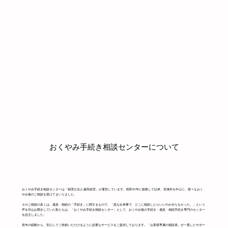
おくやみ手続き相談センターについて
おくやみ手続き相談センターは「税理士法人 森田経営」が運営しています。昭和51年に創業して以来、安城市を中心に、様々なおく
やみ後のご相談を受けてまいりました。
そのご相談の多くは、遺産・相続の「手続き」に関するもので、「急な出来事で、どこに相談したらいいのか分らなかった。」という
声を沢山お聞きしていた私たちは、「おくやみ手続き相談センター」として、おくやみ後の手続き・遺産・相続手続き専門のセンター
を設立しました。
長年の経験から、安心してご依頼いただけるように必要なサービスをご提供しております。「お客様専属の相談員」が一貫したサポー